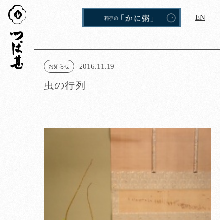
つば
EN
甚
2016.11.19
お知らせ
虫の行列