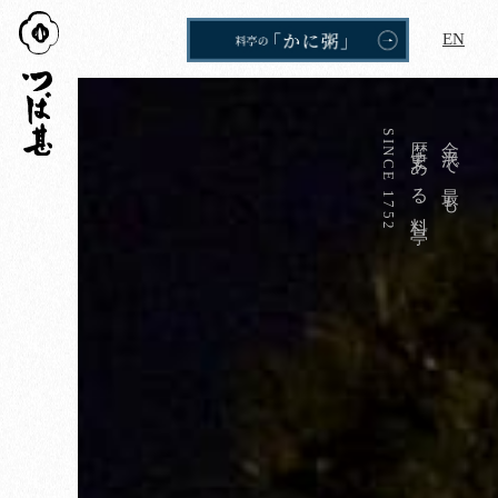
つば
EN
甚
SINCE 1752
歴史ある料亭
金沢で最も