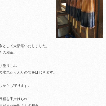
傘として大活躍いたしました。
んの和傘。
り塗りこみ
の水気たっぷりの雪をはじきます。
しからも守ります。
行程を手掛けられ
注がれた松田さんの和傘、