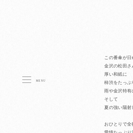
この番傘が日
金沢の松田さ
厚い和紙に
柿渋をたっぷ
雨や金沢特有
そして
夏の強い陽射
おひとりで全
愛情たっぷり