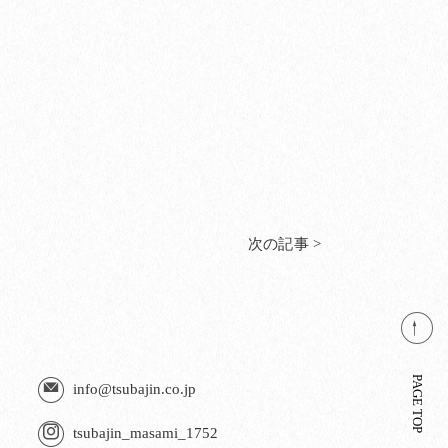
次の記事 >
PAGE TOP
info@tsubajin.co.jp
tsubajin_masami_1752