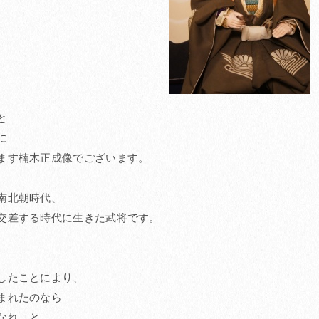
と
に
ます楠木正成像でございます。
南北朝時代、
交差する時代に生きた武将です。
したことにより、
まれたのなら
なれ、と、