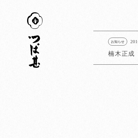
つば甚
201
お知らせ
楠木正成