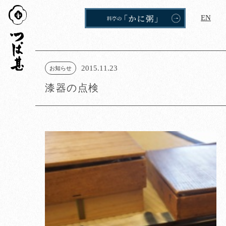
つば
EN
甚
2015.11.23
お知らせ
漆器の点検