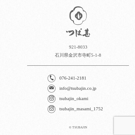
921-8033
石川県金沢市寺町5-1-8
076-241-2181
info@tsubajin.co.jp
tsubajin_okami
tsubajin_masami_1752
© TSUBAJIN