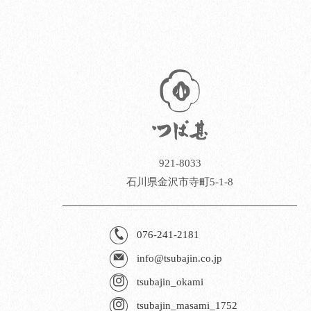
921-8033
石川県金沢市寺町5-1-8
076-241-2181
info@tsubajin.co.jp
tsubajin_okami
tsubajin_masami_1752