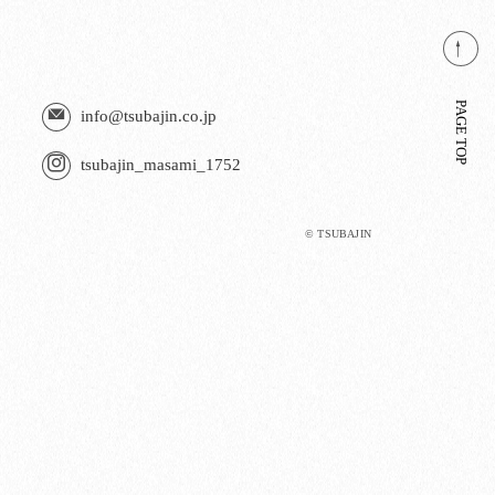
PAGE TOP
info@tsubajin.co.jp
tsubajin_masami_1752
© TSUBAJIN