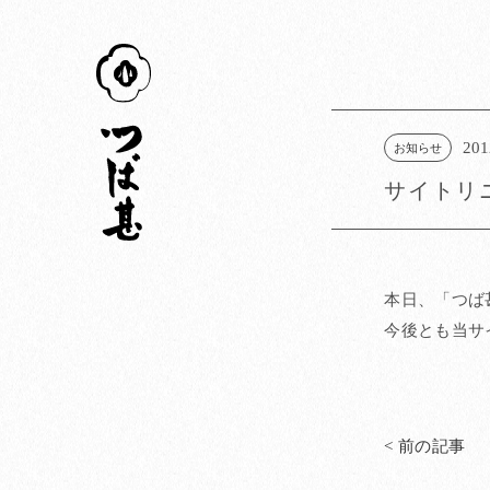
つば甚
201
お知らせ
サイトリ
本日、「つば
今後とも当サ
< 前の記事