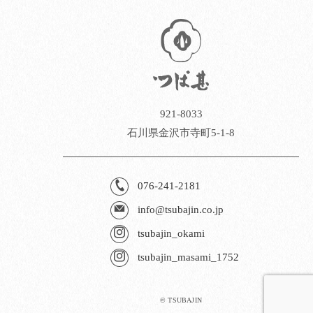
921-8033
石川県金沢市寺町5-1-8
076-241-2181
info@tsubajin.co.jp
tsubajin_okami
tsubajin_masami_1752
© TSUBAJIN