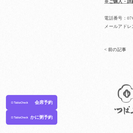
※ご購入・詳
電話番号：076-
メールアドレス：in
< 前の記事
会席予約
かに粥予約