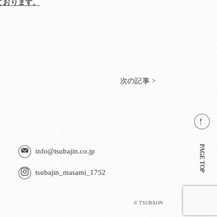
ております。
次の記事 >
PAGE TOP
info@tsubajin.co.jp
tsubajin_masami_1752
© TSUBAJIN