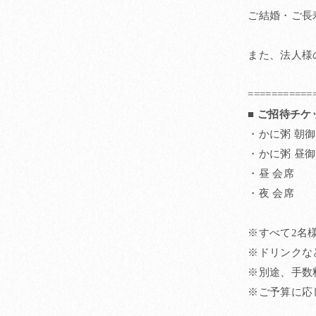
ご結婚・ご長
また、法人様
===========
■ ご招待チケ
・かに粥 朝
・かに粥 昼
・昼 会席 
・夜 会席 
※すべて2名
※ドリンクな
※別途、手数料
※ご予算に応