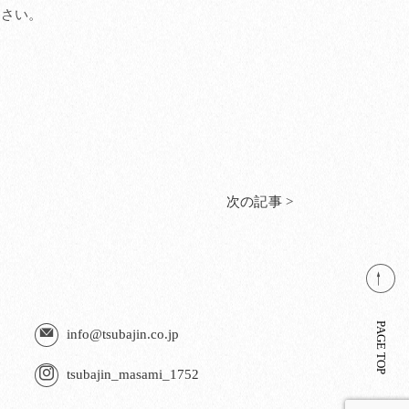
ださい。
次の記事 >
PAGE TOP
info@tsubajin.co.jp
tsubajin_masami_1752