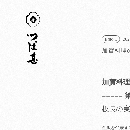
つば甚
202
お知らせ
加賀料理
加賀料理
=====
板長の
金沢を代表す