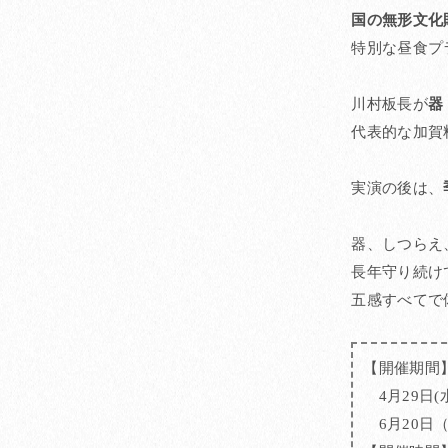
国の無形文化
特別な昼食プ
川村板長が
器
代表的な加賀
実演の後は、
器、しつらえ
長年守り続け
五感すべてで
【開催期間】
4月29日(水
6月20日（