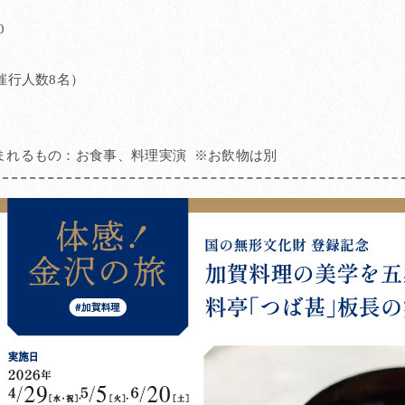
】
0
催行人数8名）
まれるもの：お食事、料理実演 ※お飲物は別