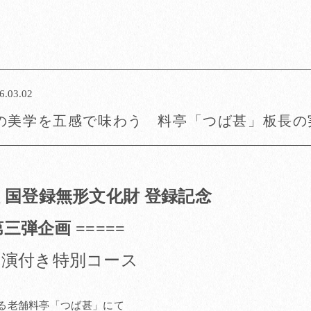
6.03.02
の美学を五感で味わう 料亭「つば甚」板長の
 国登録無形文化財 登録記念
 第三弾企画 =====
実演付き特別コース
る老舗料亭「つば甚」にて