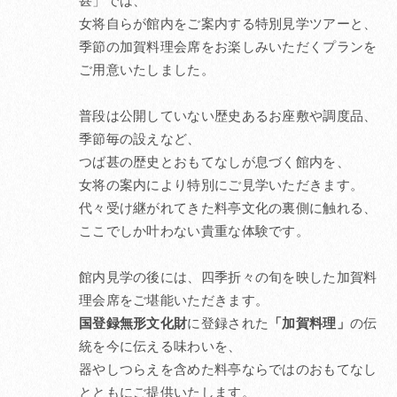
甚」では、
女将自らが館内をご案内する特別見学ツアーと、
季節の加賀料理会席をお楽しみいただくプランを
ご用意いたしました。
普段は公開していない歴史あるお座敷や調度品、
季節毎の設えなど、
つば甚の歴史とおもてなしが息づく館内を、
女将の案内により特別にご見学いただきます。
代々受け継がれてきた料亭文化の裏側に触れる、
ここでしか叶わない貴重な体験です。
館内見学の後には、四季折々の旬を映した加賀料
理会席をご堪能いただきます。
国登録無形文化財
に登録された
「加賀料理」
の伝
統を今に伝える味わいを、
器やしつらえを含めた料亭ならではのおもてなし
とともにご提供いたします。