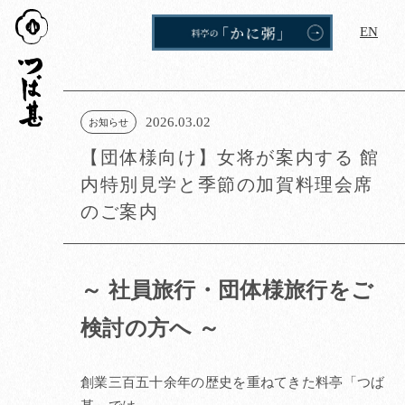
つば
EN
甚
2026.03.02
お知らせ
【団体様向け】女将が案内する 館
内特別見学と季節の加賀料理会席
のご案内
～ 社員旅行・団体様旅行をご
検討の方へ ～
創業三百五十余年の歴史を重ねてきた料亭「つば